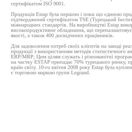
сертифікатом ISO 9001.
Продукція Estap була першою і поки що єдиною прод
підтверджений сертифікатом TSE (Турецький Інстит
міжнародних стандартів. На виробництві Estap вико
високопродуктивне обладнання, що переналаштовує
якості, а також 400 досвідчених працівників.
Для задоволення потреб своїх клієнтів на заводі ре
продукції з використанням методів статистичного а
ERP/MRP; Цим цілям служать і різноманітні програм
на частку ESTAP припадає 70% турецького ринку, пр
країн світу. 10-го квітня 2008 року Estap була купл
є торговою маркою групи Legrand.