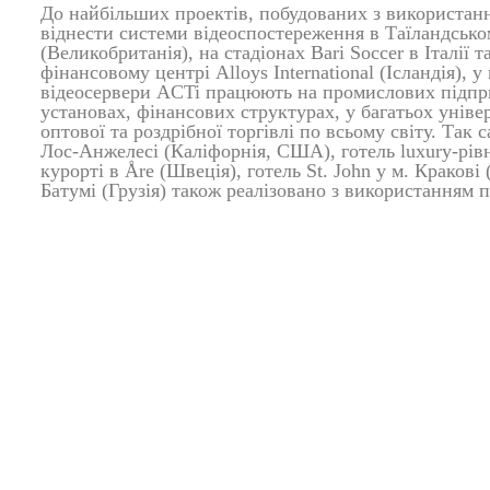
До найбільших проектів, побудованих з використанн
віднести системи відеоспостереження в Таїландсько
(Великобританія), на стадіонах Bari Soccer в Італії т
фінансовому центрі Alloys International (Ісландія), у
відеосервери ACTi працюють на промислових підпри
установах, фінансових структурах, у багатьох уніве
оптової та роздрібної торгівлі по всьому світу. Так с
Лос-Анжелесі (Каліфорнія, США), готель luxury-рівн
курорті в Åre (Швеція), готель St. John у м. Кракові
Батумі (Грузія) також реалізовано з використанням п