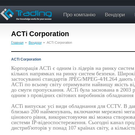
Про компанію
Вендори
ACTi Corporation
Главная
Вендори
ACTi Corporation
ACTi Corporation
Корпорація ACTi є одним із лідерів на ринку систе
кількох напрямках на ринку систем безпеки. Широкі 
застосуванні стандартів JPEG/MPEG-4/H.264 дають 
ACTi по всьому світу отримувати найвищу якість в
до смуги пропускання. ACTi була заснована в 2003 ро
одним з провідних світових виробників обладнання 
ACTi випускає усі види обладнання для CCTV. В да
близько 200 найменувань, включаючи мережеві мегап
цінового рівня, використовуючи які можна створюва
системи IP-відеоспостереження. Сьогодні канал прод
дистриб'юторів у понад 107 країнах світу, а кількіст