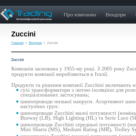
Про компанію
Вендори
Zuccini
Главная
Вендори
Zuccini
Zuccini
Компанія заснована у 1955-му році. З 2005 року Zuc
продукти компанії виробляються в Італії.
Продукти та рішення компанії Zucchini включають н
сухі трансформатори з литою ізоляцією для розпо
спеціалізованих застосувань;
шинопроводи низької напруги. Асортимент шиноп
наступних груп:
шинопроводи Zucchini малої потужності (номінал
Busway (LB), High Lighting (HL) та Serie Luce (S
шинопроводи Zucchini середньої потужності (ном
Mini Sbarra (MS), Medium Rating (MR), Trolley S