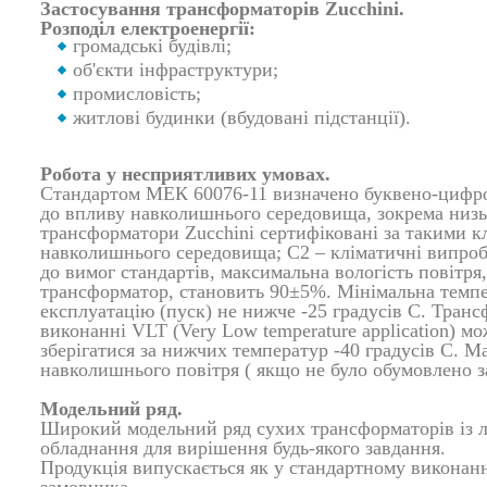
Застосування трансформаторів Zucchini.
Розподіл електроенергії:
громадські будівлі;
об'єкти інфраструктури;
промисловість;
житлові будинки (вбудовані підстанції).
Робота у несприятливих умовах.
Стандартом МЕК 60076-11 визначено буквено-цифрові
до впливу навколишнього середовища, зокрема низь
трансформатори Zucchini сертифіковані за такими к
навколишнього середовища; C2 – кліматичні випробу
до вимог стандартів, максимальна вологість повітря,
трансформатор, становить 90±5%. Мінімальна темпе
експлуатацію (пуск) не нижче -25 градусів С. Транс
виконанні VLT (Very Low temperature application) м
зберігатися за нижчих температур -40 градусів С. 
навколишнього повітря ( якщо не було обумовлено з
Модельний ряд.
Широкий модельний ряд сухих трансформаторів із л
обладнання для вирішення будь-якого завдання.
Продукція випускається як у стандартному виконанні