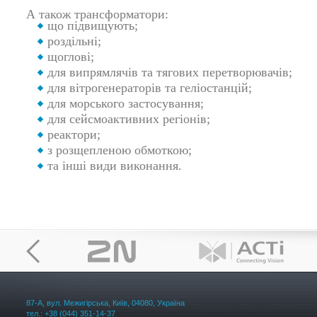
А також трансформатори:
що підвищують;
роздільні;
щоглові;
для випрямлячів та тягових перетворювачів;
для вітрогенераторів та геліостанцій;
для морського застосування;
для сейсмоактивних регіонів;
реактори;
з розщепленою обмоткою;
та інші види виконання.
87-А, вул. Межигірська, Київ, 04080, Україна
тел.: +38 (044) 351-14-37