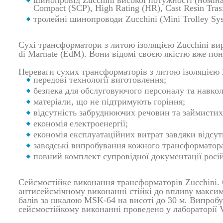
шинопровід Zucchini високої потужності (номіна
Compact (SCP), High Rating (HR), Cast Resin Tras
тролейні шинопроводи Zucchini (Mini Trolley Sys
Сухі трансформатори з литою ізоляцією Zucchini вир
di Marnate (EdM). Вони відомі своєю якістю вже пон
Переваги сухих трансформаторів з литою ізоляцією 
передові технології виготовлення;
безпека для обслуговуючого персоналу та навко
матеріали, що не підтримують горіння;
відсутність забруднюючих речовин та займистих
економія електроенергії;
економія експлуатаційних витрат завдяки відсут
заводські випробування кожного трансформатора
повний комплект супровідної документації росі
Сейсмостійке виконання трансформаторів Zucchini. 
антисейсмічному виконанні стійкі до впливу максим
балів за шкалою MSK-64 на висоті до 30 м. Випробу
сейсмостійкому виконанні проведено у лабораторії 