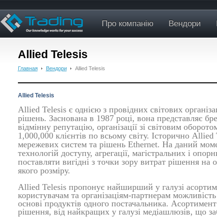
Про компанію
Вендори
Allied Telesis
Главная
Вендори
Allied Telesis
Allied Telesis
Allied Telesis є однією з провідних світових органі
рішень. Заснована в 1987 році, вона представляє бре
відмінну репутацію, організації зі світовим оборото
1,000,000 клієнтів по всьому світу. Історично Allied
мережевих систем та рішень Ethernet. На даний мом
технологій доступу, агрегації, магістральних і опор
поставляти вигідні з точки зору витрат рішення на ос
якого розміру.
Allied Telesis пропонує найширший у галузі асорти
користувачам та організаціям-партнерам можливість
основі продуктів одного постачальника. Асортимент
рішення, від найкращих у галузі медіашлюзів, що за