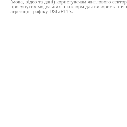
(мова, відео та дані) користувачам житлового сектор
просунутих модульних платформ для використання в
агрегації трафіку DSL/FTTx.