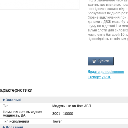
після закінчення часу а
датчик, що визначає пра
провідника, захист від 
блокування вхідного роз'
(повне відключення при 
даними з ДБЖ може бути
шуму на відстані 1 м мен
вільні слоти для силових
комплектів батарей 10, 
відповідність технічним
Купити
Додати до порівняння
Експорт у PDF
арактеристики
Загальні
Тип
Модульные on-line ИБП
Номинальная выходная
3001 - 10000
мощность, ВА
Тип исполнения
Tower
Додаткові