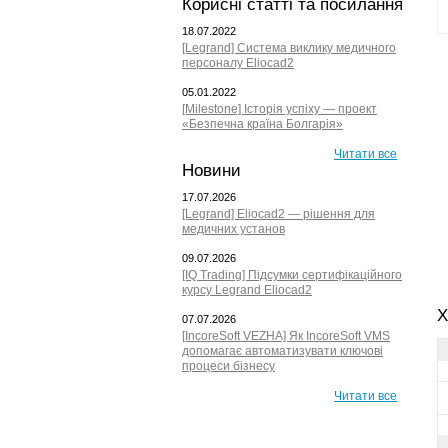
Корисні статті та посилання
18.07.2022
[Legrand] Система виклику медичного
персоналу Eliocad2
05.01.2022
[Milestone] Історія успіху — проект
«Безпечна країна Болгарія»
Читати все
Новини
17.07.2026
[Legrand] Eliocad2 — рішення для
медичних установ
09.07.2026
[IQ Trading] Підсумки сертифікаційного
курсу Legrand Eliocad2
Х
07.07.2026
[IncoreSoft VEZHA] Як IncoreSoft VMS
допомагає автоматизувати ключові
процеси бізнесу
Читати все