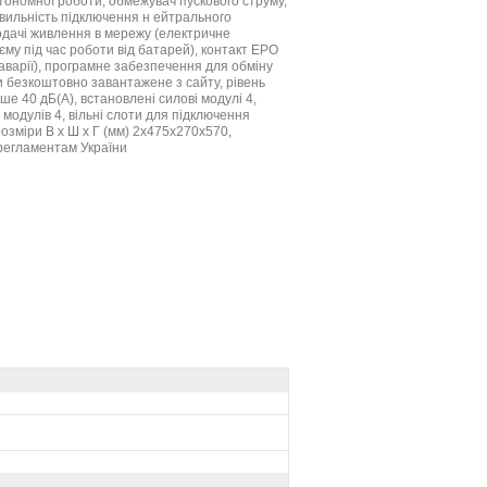
втономної роботи, обмежувач пускового струму,
вильність підключення н ейтрального
подачі живлення в мережу (електричне
єму під час роботи від батарей), контакт ЕРО
аварії), програмне забезпечення для обміну
 безкоштовно завантажене з сайту, рівень
ше 40 дБ(А), встановлені силові модулі 4,
 модулів 4, вільні слоти для підключення
розміри В х Ш х Г (мм) 2х475x270x570,
 регламентам України