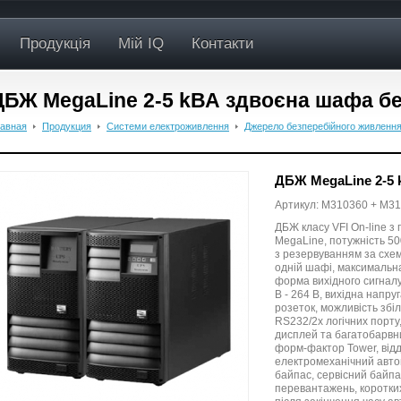
Продукція
Мій IQ
Контакти
ДБЖ MegaLine 2-5 kВА здвоєна шафа бе
лавная
Продукция
Системи електроживлення
Джерело безперебійного живленн
ДБЖ MegaLine 2-5 
Артикул: M310360 + M3
ДБЖ класу VFI On-line з
MegaLine, потужність 50
з резервуванням за схе
одній шафі, максимальна
форма вихідного сигналу
В - 264 В, вихідна напру
розеток, можливість збі
RS232/2х логічних порт
дисплей та багатобарвни
форм-фактор Tower, від
електромеханічний авто
байпас, сервісний байпа
перевантажень, коротких