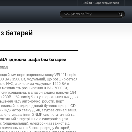
[
Увійти
/
Зареєструватися
]
з батарей
я
kВА здвоєна шафа без батарей
10859
 подвійним перетворенням класу VFI-111 серія
00 ВА / 3500 Вт, модульний, що розширюється
мою N+X, з силовими модулями 1250 ВА в
 можливість розширення 0 ВА / 7000 Вт,
 синусоїдальна, діапазон вхідної напруги 184
га 230В ±1%, вихід блок універсальних вихідних
льшення часу автономної роботи, порт
у, великий чотирирядковий буквено-цифр LCD
й індикатор стану ДБЖ, звукова сигналізація,
далене управління, SNMP слот, статичний та
матичний з внутрішньою синхронізацією
с (опціональний), електронний захист від
 замикань та глибокого розряду батарей,