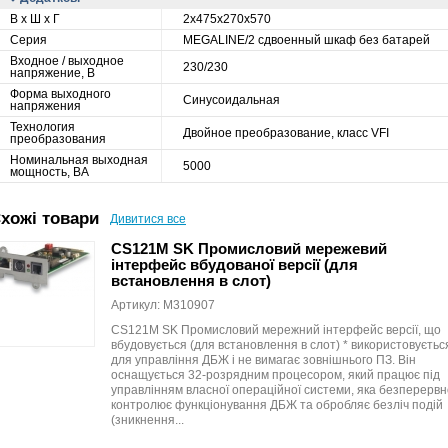
В х Ш х Г
2х475x270x570
Серия
MEGALINE/2 сдвоенный шкаф без батарей
Входное / выходное
230/230
напряжение, В
Форма выходного
Синусоидальная
напряжения
Технология
Двойное преобразование, класс VFI
преобразования
Номинальная выходная
5000
мощность, ВА
хожі товари
Дивитися все
CS121M SK Промисловий мережевий
інтерфейс вбудованої версії (для
встановлення в слот)
Артикул: M310907
CS121M SK Промисловий мережний інтерфейс версії, що
вбудовується (для встановлення в слот) * використовуєтьс
для управління ДБЖ і не вимагає зовнішнього ПЗ. Він
оснащується 32-розрядним процесором, який працює під
управлінням власної операційної системи, яка безперервн
контролює функціонування ДБЖ та обробляє безліч подій
(зникнення...