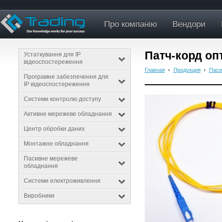
Про компанію
Вендори
Патч-корд оп
Устаткування для IP
відеоспостереження
Главная
Продукция
Паси
Програмне забезпечення для
IP відеоспостереження
Системи контролю доступу
Активне мережеве обладнання
Центр обробки даних
Монтажне обладнання
Пасивне мережеве
обладнання
Системи електроживлення
Виробники