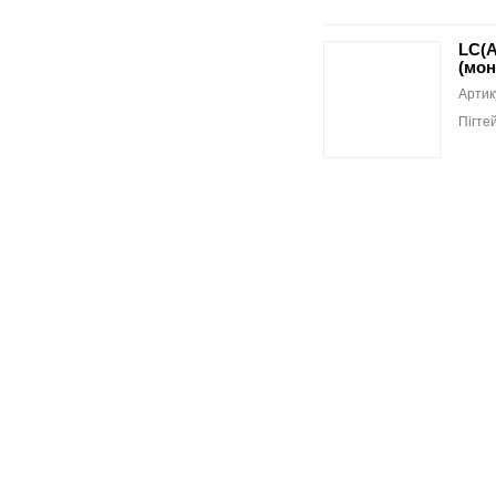
LC(A
(мон
Артик
Пігте