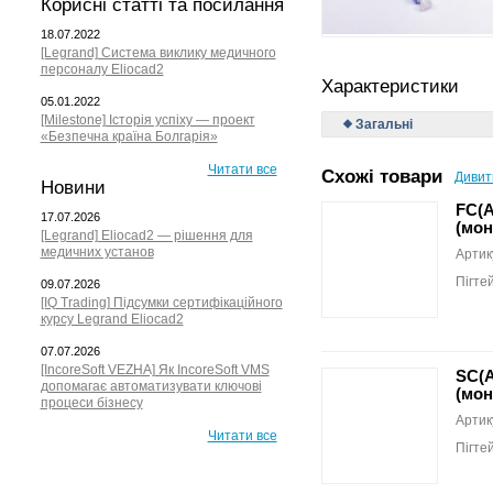
Корисні статті та посилання
18.07.2022
[Legrand] Система виклику медичного
персоналу Eliocad2
Характеристики
05.01.2022
[Milestone] Історія успіху — проект
Загальні
«Безпечна країна Болгарія»
Читати все
Схожі товари
Дивит
Новини
FC(A
17.07.2026
(мон
[Legrand] Eliocad2 — рішення для
медичних установ
Артик
Пігте
09.07.2026
[IQ Trading] Підсумки сертифікаційного
курсу Legrand Eliocad2
07.07.2026
[IncoreSoft VEZHA] Як IncoreSoft VMS
SC(A
допомагає автоматизувати ключові
(мон
процеси бізнесу
Артик
Читати все
Пігте