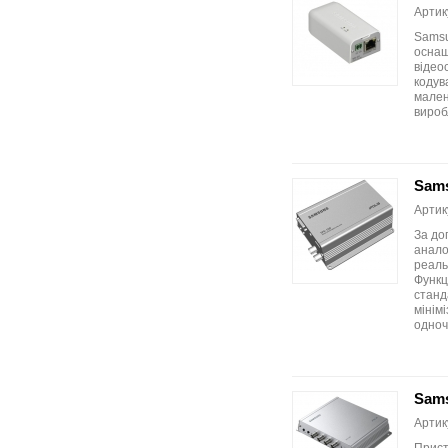
Артик
Samsu
оснащ
відео
кодув
малень
вироб
Sams
Артик
За до
анало
реаль
Функц
станд
мінім
одноч
Sams
Артик