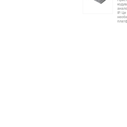
Прист
кодув
анало
IP. Ц
необх
платф