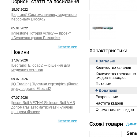
Корисні статті та посилання
18.07.2022
[Legrand] Система виклику медичного
персоналу Eliocad2
05.01.2022
[Milestone] Історія успіху — проект
«Безпечна країна Болгарія»
Читати все
Характеристики
Новини
17.07.2026
Загальні
[Legrand] Eliocad2 — рішення для
Количество каналов
медичних установ
Количество тревожных
входов и выходов
09.07.2026
[IQ Trading] Підсумки сертифікаційного
Питание
курсу Legrand Eliocad2
Додаткові
Разрешение
07.07.2026
[IncoreSoft VEZHA] Як IncoreSoft VMS
Частота кадров
допомагає автоматизувати ключові
Формат сжатия видео
процеси бізнесу
Читати все
Схожі товари
Дивит
Sams