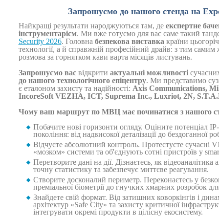
Запрошуємо до нашого стенда на Exper
Найкращі результати народжуються там, де
експертне бач
інструментарієм
. Ми вже готуємо для вас саме такий танд
Security 2026
. Головна
безпекова виставка
країни цьогоріч
технології, а й справжній професійний драйв: з тим самим
розмова за горнятком кави варта місяців листувань.
Запрошуємо вас
відкрити
актуальні можливості
сучасни
до нашого технологічного епіцентру
. Ми представимо сузі
є еталоном захисту та надійності:
Axis Communications, Mil
IncoreSoft VEZHA, ICT, Suprema Inc., Luxriot, 2N, S.T.A.
Чому ваш маршрут по МВЦ має починатися з нашого с
Побачите нові горизонти огляду. Оціните потенціал IP
покоління: від надвисокої деталізації до бездоганної р
Відчуєте абсолютний контроль. Протестуєте сучасні V
«мозком» системи та об'єднують сотні пристроїв у smar
Перетворите дані на дії. Дізнаєтесь, як відеоаналітика
точну статистику та забезпечує миттєве реагування.
Створите досконалий периметр. Переконаєтесь у безко
преміальної біометрії до гнучких хмарних розробок для
Знайдете свій формат. Від затишних коворкінгів і дина
архітектур «Safe City» та захисту критичної інфрастр
інтегрувати окремі продукти в цілісну екосистему.