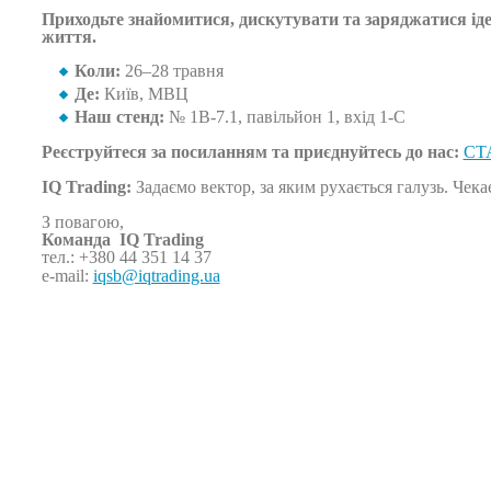
Приходьте знайомитися, дискутувати та заряджатися іде
життя.
Коли:
26–28 травня
Де:
Київ, МВЦ
Наш стенд:
№ 1В-7.1, павільйон 1, вхід 1-С
Реєструйтеся за посиланням та приєднуйтесь до нас:
СТ
IQ Trading:
Задаємо вектор, за яким рухається галузь. Чека
З повагою,
Команда IQ Trading
тел.: +380 44 351 14
37
e-mail:
iqsb@iqtrading.ua